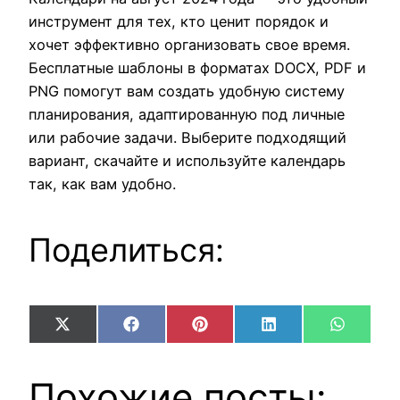
инструмент для тех, кто ценит порядок и
хочет эффективно организовать свое время.
Бесплатные шаблоны в форматах DOCX, PDF и
PNG помогут вам создать удобную систему
планирования, адаптированную под личные
или рабочие задачи. Выберите подходящий
вариант, скачайте и используйте календарь
так, как вам удобно.
Поделиться:
Share
Share
Share
Share
Share
X
Facebook
Pinterest
LinkedIn
WhatsA
on
on
on
on
on
(Twitter)
Похожие посты: