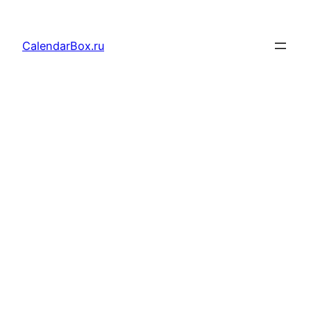
Перейти
к
CalendarBox.ru
содержимому