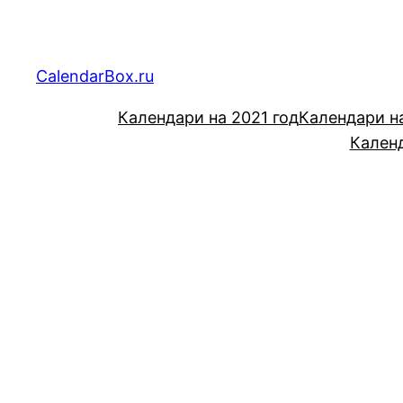
Перейти
к
содержимому
CalendarBox.ru
Календари на 2021 год
Календари н
Календ