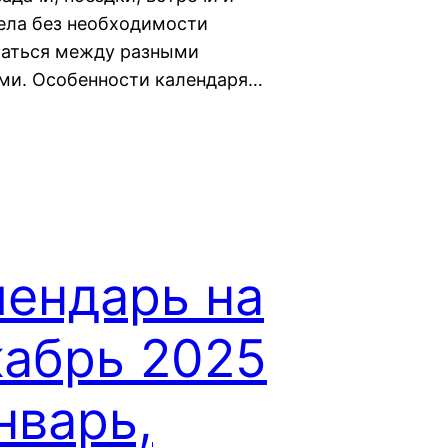
ела без необходимости
аться между разными
ми. Особенности календаря…
лендарь на
кабрь 2025
нварь,