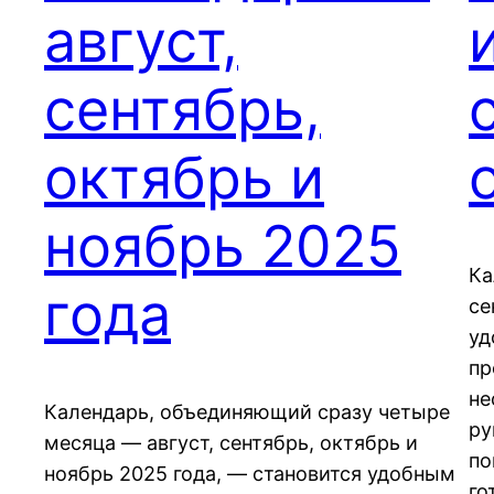
август,
сентябрь,
октябрь и
ноябрь 2025
Ка
года
се
уд
пр
не
Календарь, объединяющий сразу четыре
ру
месяца — август, сентябрь, октябрь и
по
ноябрь 2025 года, — становится удобным
го