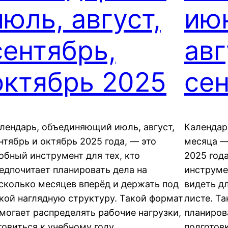
июль, август,
июн
сентябрь,
авг
октябрь 2025
се
лендарь, объединяющий июль, август,
Календар
нтябрь и октябрь 2025 года, — это
месяца —
обный инструмент для тех, кто
2025 год
едпочитает планировать дела на
инструме
сколько месяцев вперёд и держать под
видеть д
кой наглядную структуру. Такой формат
листе. Т
могает распределять рабочие нагрузки,
планиров
товиться к учебному году,
подготов