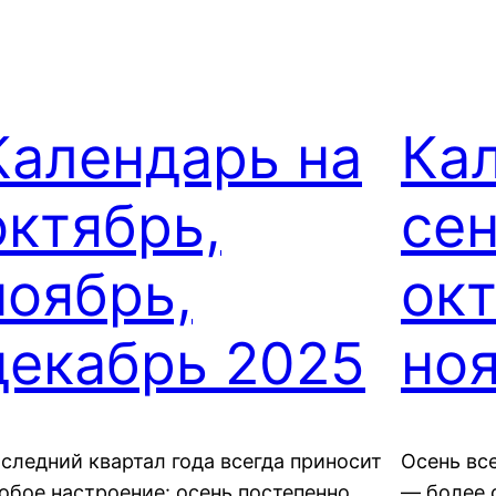
Календарь на
Ка
октябрь,
сен
ноябрь,
окт
декабрь 2025
но
следний квартал года всегда приносит
Осень вс
обое настроение: осень постепенно
— более 