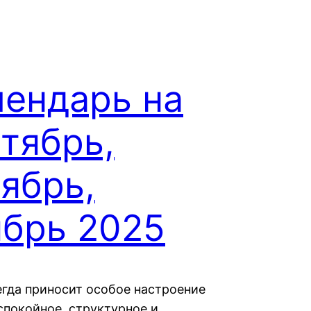
лендарь на
тябрь,
ябрь,
ябрь 2025
егда приносит особое настроение
спокойное, структурное и