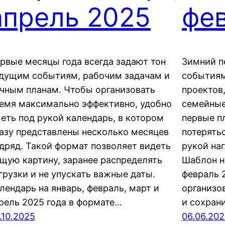
апрель 2025
фе
рвые месяцы года всегда задают тон
Зимний п
дущим событиям, рабочим задачам и
событиям
чным планам. Чтобы организовать
проектов,
емя максимально эффективно, удобно
семейные 
еть под рукой календарь, в котором
первые п
азу представлены несколько месяцев
потерять
дряд. Такой формат позволяет видеть
рукой на
щую картину, заранее распределять
Шаблон н
грузки и не упускать важные даты.
февраль 
лендарь на январь, февраль, март и
организо
рель 2025 года в формате…
и сохран
.10.2025
06.06.20