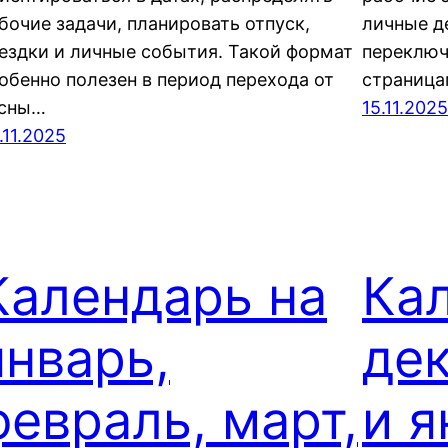
бочие задачи, планировать отпуск,
личные д
ездки и личные события. Такой формат
переключ
обенно полезен в период перехода от
страница
сны…
15.11.2025
.11.2025
Календарь на
Ка
январь,
де
февраль, март,
и я