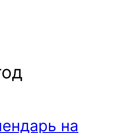
год
лендарь на