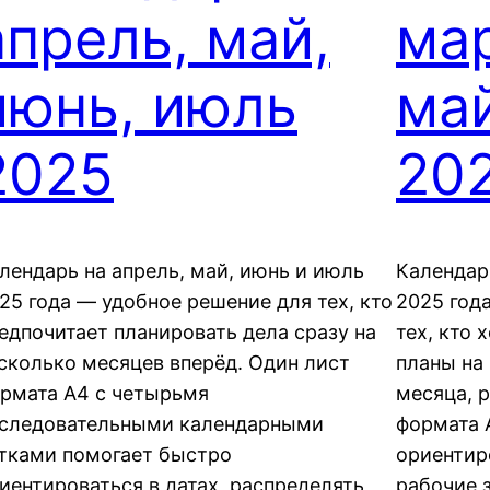
апрель, май,
мар
июнь, июль
ма
2025
20
лендарь на апрель, май, июнь и июль
Календарь
25 года — удобное решение для тех, кто
2025 год
едпочитает планировать дела сразу на
тех, кто
сколько месяцев вперёд. Один лист
планы на 
рмата A4 с четырьмя
месяца, 
следовательными календарными
формата 
тками помогает быстро
ориентир
иентироваться в датах, распределять
рабочие з