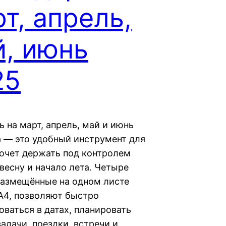
т, апрель,
й, июнь
25
 на март, апрель, май и июнь
а — это удобный инструмент для
 хочет держать под контролем
весну и начало лета. Четыре
размещённые на одном листе
A4, позволяют быстро
оваться в датах, планировать
адачи, поездки, встречи и