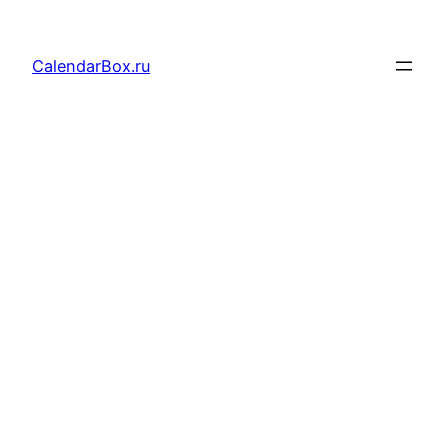
Перейти
к
CalendarBox.ru
содержимому