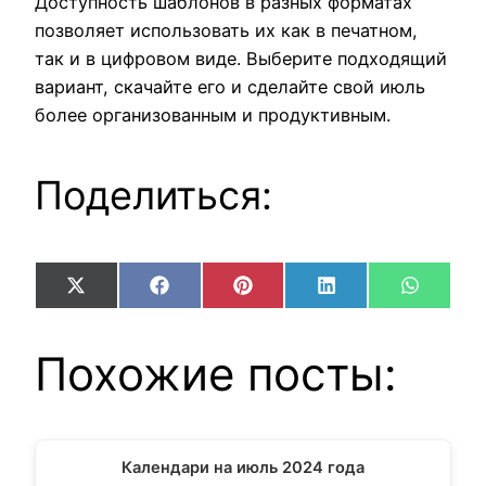
Доступность шаблонов в разных форматах
позволяет использовать их как в печатном,
так и в цифровом виде. Выберите подходящий
вариант, скачайте его и сделайте свой июль
более организованным и продуктивным.
Поделиться:
Share
Share
Share
Share
Share
X
Facebook
Pinterest
LinkedIn
WhatsA
on
on
on
on
on
(Twitter)
Похожие посты:
Календари на июль 2024 года