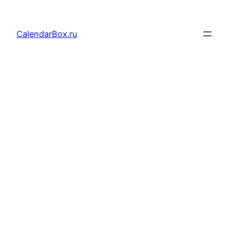
Перейти
к
CalendarBox.ru
содержимому