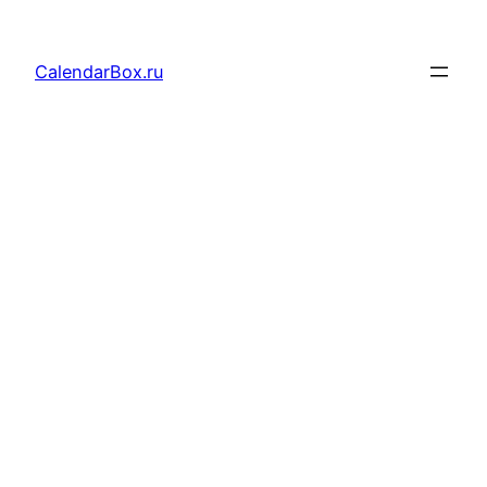
Перейти
к
CalendarBox.ru
содержимому