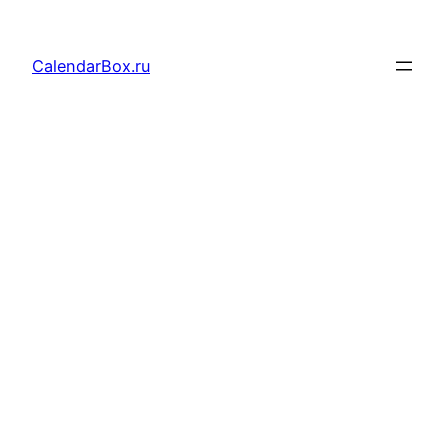
Перейти
к
CalendarBox.ru
содержимому