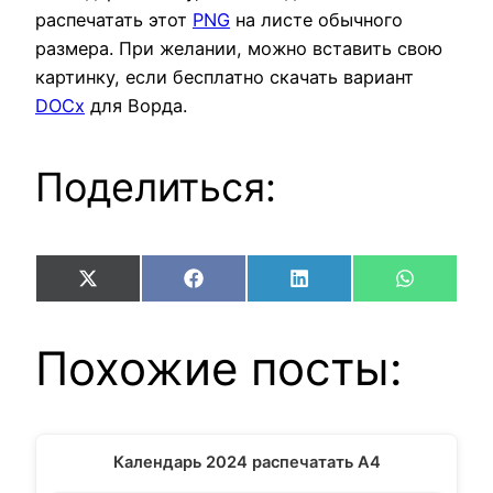
распечатать этот
PNG
на листе обычного
размера. При желании, можно вставить свою
картинку, если бесплатно скачать вариант
DOCx
для Ворда.
Поделиться:
Share
Share
Share
Share
X
Facebook
LinkedIn
WhatsAp
on
on
on
on
(Twitter)
Похожие посты:
Календарь 2024 распечатать А4