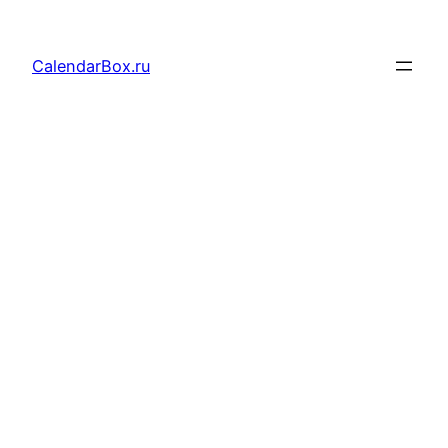
Перейти
к
CalendarBox.ru
содержимому