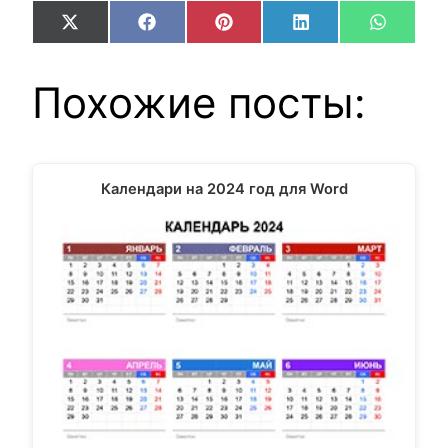
Share
Share
Share
Share
Share
X
Facebook
Pinterest
LinkedIn
WhatsA
on
on
on
on
on
(Twitter)
Похожие посты:
Календари на 2024 год для Word