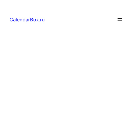
Перейти
к
CalendarBox.ru
содержимому