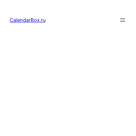
Перейти
к
CalendarBox.ru
содержимому