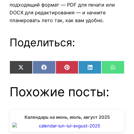
подходящий формат — PDF для печати или
DOCX для редактирования — и начните
планировать лето так, как вам удобно.
Поделиться:
Share
Share
Share
Share
Share
X
Facebook
Pinterest
LinkedIn
WhatsA
on
on
on
on
on
(Twitter)
Похожие посты:
Календарь на июнь, июль, август 2025