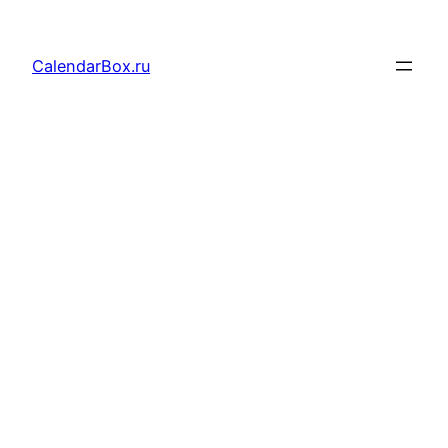
Перейти
к
CalendarBox.ru
содержимому