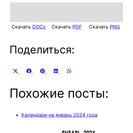
Скачать
DOCx
Скачать
PDF
Скачать
PNG
Поделиться:
Share
Share
Share
Share
Share
X
Facebook
Pinterest
LinkedIn
WhatsApp
on
on
on
on
on
(Twitter)
Похожие посты:
Календари на январь 2024 года