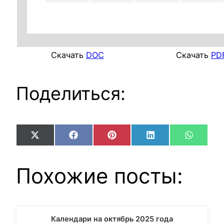
Скачать
DOC
Скачать
PD
Поделиться:
Share
Share
Share
Share
Share
X
Facebook
Pinterest
LinkedIn
WhatsA
on
on
on
on
on
(Twitter)
Похожие посты:
Календари на октябрь 2025 года