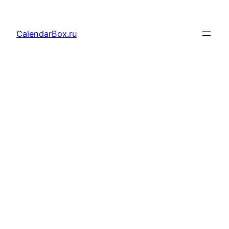
Перейти
к
CalendarBox.ru
содержимому