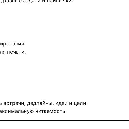
 разные задачи и привычки.
нирования.
я печати.
 встречи, дедлайны, идеи и цели
максимальную читаемость