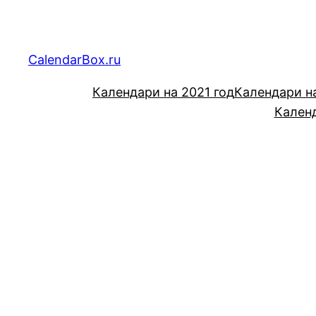
Перейти
к
содержимому
CalendarBox.ru
Календари на 2021 год
Календари н
Календ