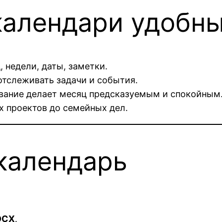
календари удобн
 недели, даты, заметки.
отслеживать задачи и события.
вание делает месяц предсказуемым и спокойным
х проектов до семейных дел.
календарь
OCX
.