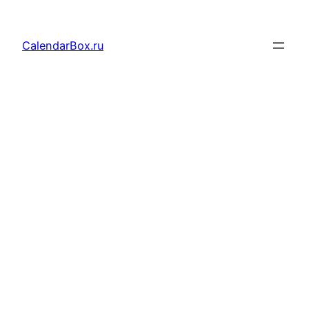
Перейти
к
CalendarBox.ru
содержимому