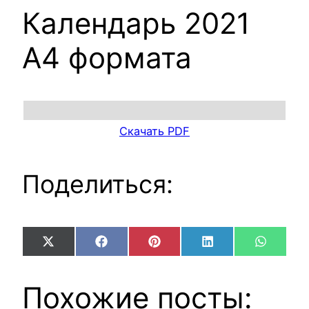
Календарь 2021
А4 формата
Скачать PDF
Поделиться:
Share
Share
Share
Share
Share
X
Facebook
Pinterest
LinkedIn
WhatsA
on
on
on
on
on
(Twitter)
Похожие посты: