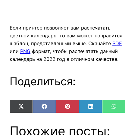
Если принтер позволяет вам распечатать
цветной календарь, то вам может понравится
шаблон, представленный выше. Скачайте
PDF
или
PNG
формат, чтобы распечатать данный
календарь на 2022 год в отличном качестве.
Поделиться:
Share
Share
Share
Share
Share
X
Facebook
Pinterest
LinkedIn
WhatsA
on
on
on
on
on
(Twitter)
Похожие посты: