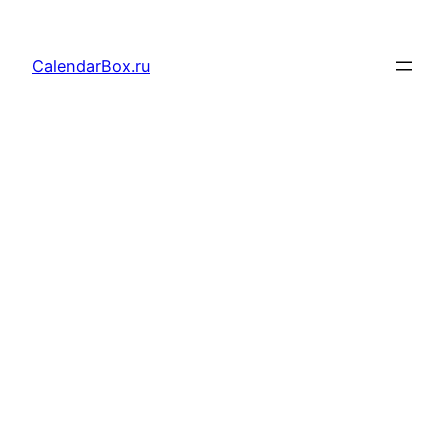
Перейти
к
CalendarBox.ru
содержимому