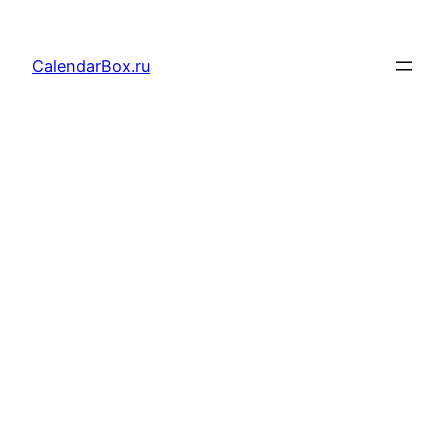
Перейти
к
CalendarBox.ru
содержимому