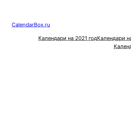
Перейти
к
содержимому
CalendarBox.ru
Календари на 2021 год
Календари н
Календ