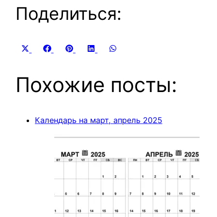
Поделиться:
Share
Share
Share
Share
Share
X
Facebook
Pinterest
LinkedIn
WhatsApp
on
on
on
on
on
(Twitter)
Похожие посты:
Календарь на март, апрель 2025